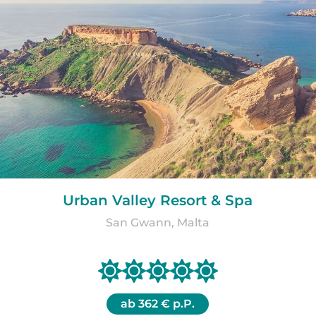
Urban Valley Resort & Spa
San Gwann, Malta
ab
362 € p.P.