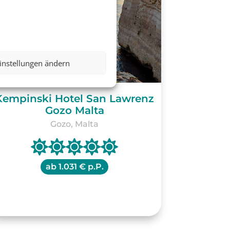
instellungen ändern
Kempinski Hotel San Lawrenz
Gozo Malta
Gozo, Malta
ab
1.031 € p.P.