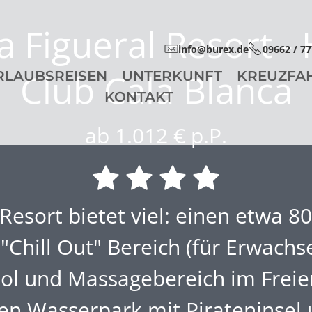
a Figueral Resort -
info@burex.de
09662 / 7
Club Cala Blanca
RLAUBSREISEN
UNTERKUNFT
KREUZFA
KONTAKT
ab 1.012 € p.P.
Resort bietet viel: einen etwa 8
"Chill Out" Bereich (für Erwachs
ol und Massagebereich im Freie
en Wasserpark mit Pirateninsel