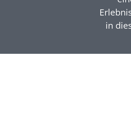
Erlebni
in di