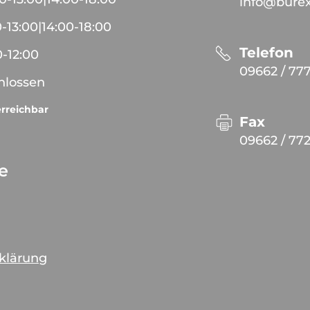
info@burex
0
-
13:00
|
14:00
-
18:00
Telefon
0
-
12:00
09662 / 77
hlossen
erreichbar
Fax
09662 / 77
ce
rklärung