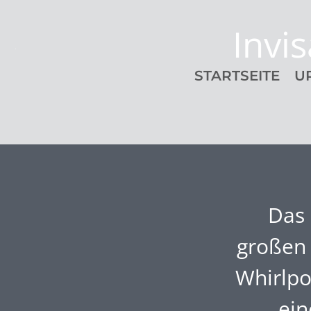
Invis
STARTSEITE
U
Das 
großen 
Whirlpo
ein