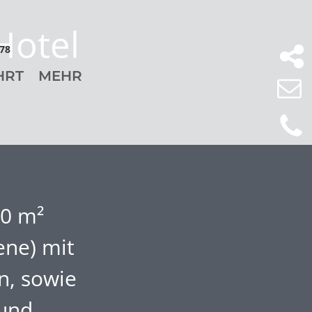
 Hotel
778
HRT
MEHR
00 m²
ene) mit
n, sowie
 und