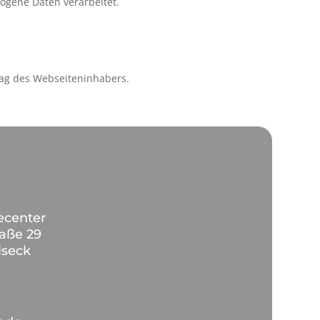
zogene Daten verarbeitet.
ag des Webseiteninhabers.
ecenter
aße 29
lseck