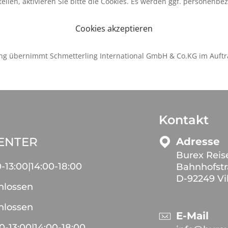
ellen, aktivieren Sie bitte die Cookies. Es werden ggf. personenbe
Cookies akzeptieren
ng übernimmt Schmetterling International GmbH & Co.KG im Auftr
Kontakt
CENTER
Adresse
Burex Reis
0
-
13:00
|
14:00
-
18:00
Bahnhofstr
D-92249 Vi
hlossen
hlossen
E-Mail
00
-
13:00
|
14:00
-
18:00